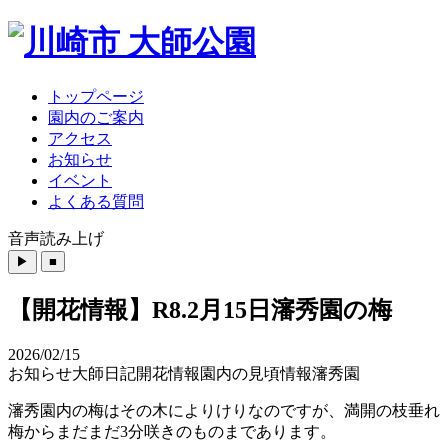
トップページ
園内のご案内
アクセス
お知らせ
イベント
よくある質問
音声読み上げ
【開花情報】R8.2月15日瀋秀園の梅
2026/02/15
お知らせ
大師日記
開花情報
園内の見頃情報
瀋秀園
瀋秀園内の梅はその木によりけりなのですが、満開の枝垂れ
梅からまだまだ3分咲きのものまであります。