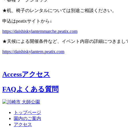
★机、椅子のレンタルについては別途ご相談ください。
申込はpeatixサイトから↓
https://daishiskylanternmarche.peatix.com
★天候による開催条件など、イベント内容の詳細につきましては
https://daishiskylantern.peatix.com
Access
アクセス
FAQ
よくある質問
トップページ
園内のご案内
アクセス