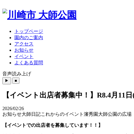
トップページ
園内のご案内
アクセス
お知らせ
イベント
よくある質問
音声読み上げ
【イベント出店者募集中！】R8.4月11日(
2026/02/26
お知らせ
大師日記
これからのイベント
瀋秀園
大師公園の広場
【イベントでの出店者を募集しています！！】