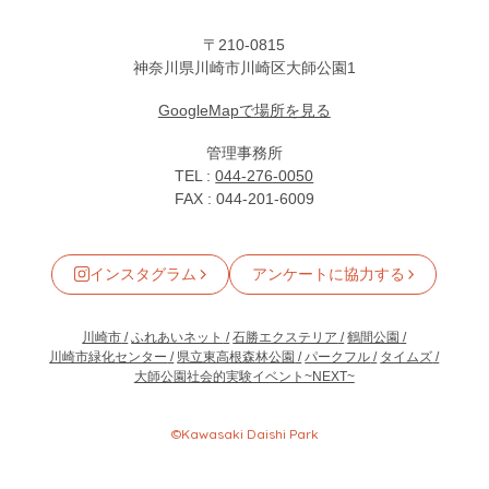
〒210-0815
神奈川県川崎市川崎区大師公園1
GoogleMapで場所を見る
管理事務所
TEL :
044-276-0050
FAX : 044-201-6009
インスタグラム
アンケートに協力する
川崎市
ふれあいネット
石勝エクステリア
鶴間公園
川崎市緑化センター
県立東高根森林公園
パークフル
タイムズ
大師公園社会的実験イベント~NEXT~
©Kawasaki Daishi Park