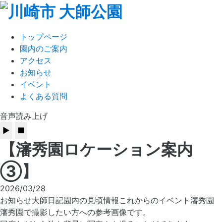
トップページ
園内のご案内
アクセス
お知らせ
イベント
よくある質問
音声読み上げ
【瀋秀園ロケーション案内
③】
2026/03/28
お知らせ
大師日記
園内の見頃情報
これからのイベント
瀋秀園
瀋秀園で撮影したい方への参考画像です。