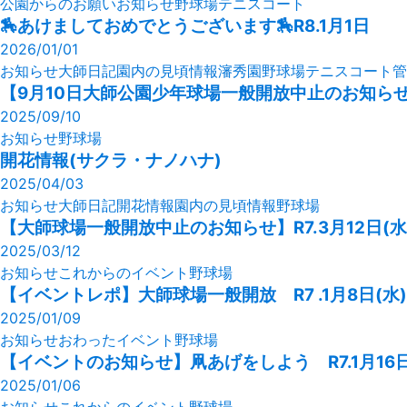
公園からのお願い
お知らせ
野球場
テニスコート
🏇あけましておめでとうございます🏇R8.1月1日
2026/01/01
お知らせ
大師日記
園内の見頃情報
瀋秀園
野球場
テニスコート
管
【9月10日大師公園少年球場一般開放中止のお知ら
2025/09/10
お知らせ
野球場
開花情報(サクラ・ナノハナ)
2025/04/03
お知らせ
大師日記
開花情報
園内の見頃情報
野球場
【大師球場一般開放中止のお知らせ】R7.3月12日(水
2025/03/12
お知らせ
これからのイベント
野球場
【イベントレポ】大師球場一般開放 R7 .1月8日(水)
2025/01/09
お知らせ
おわったイベント
野球場
【イベントのお知らせ】凧あげをしよう R7.1月16
2025/01/06