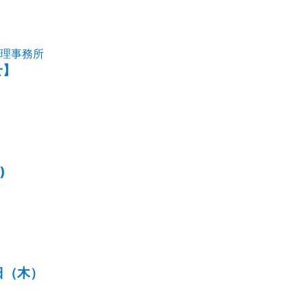
理事務所
せ】
)
日（木）