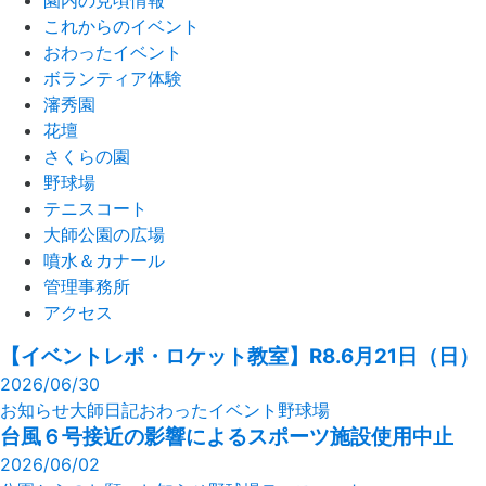
園内の見頃情報
これからのイベント
おわったイベント
ボランティア体験
瀋秀園
花壇
さくらの園
野球場
テニスコート
大師公園の広場
噴水＆カナール
管理事務所
アクセス
【イベントレポ・ロケット教室】R8.6月21日（日）
2026/06/30
お知らせ
大師日記
おわったイベント
野球場
台風６号接近の影響によるスポーツ施設使用中止
2026/06/02