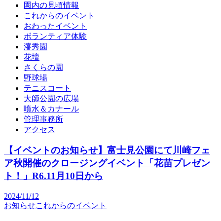
園内の見頃情報
これからのイベント
おわったイベント
ボランティア体験
瀋秀園
花壇
さくらの園
野球場
テニスコート
大師公園の広場
噴水＆カナール
管理事務所
アクセス
【イベントのお知らせ】富士見公園にて川崎フェ
ア秋開催のクロージングイベント「花苗プレゼン
ト！」R6.11月10日から
2024/11/12
お知らせ
これからのイベント