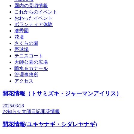
園内の見頃情報
これからのイベント
おわったイベント
ボランティア体験
瀋秀園
花壇
さくらの園
野球場
テニスコート
大師公園の広場
噴水＆カナール
管理事務所
アクセス
開花情報（トサミズキ・ジャーマンアイリス）
2025/03/28
お知らせ
大師日記
開花情報
開花情報(ユキヤナギ・シダレヤナギ)