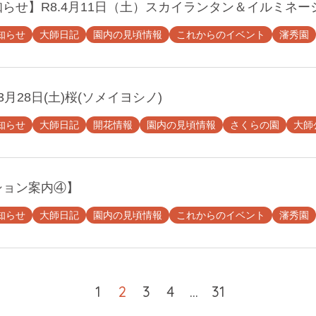
らせ】R8.4月11日（土）スカイランタン＆イルミネー
知らせ
大師日記
園内の見頃情報
これからのイベント
瀋秀園
3月28日(土)桜(ソメイヨシノ)
知らせ
大師日記
開花情報
園内の見頃情報
さくらの園
大師
ション案内④】
知らせ
大師日記
園内の見頃情報
これからのイベント
瀋秀園
1
2
3
4
…
31