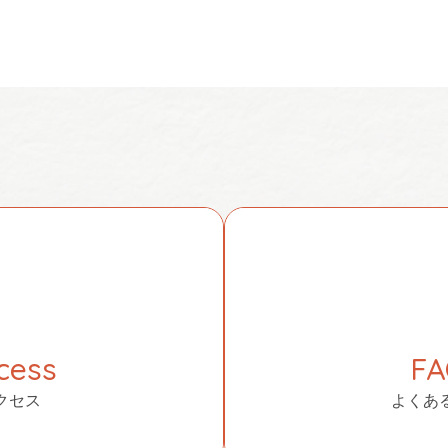
cess
F
クセス
よくあ