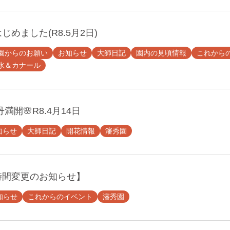
めました(R8.5月2日)
園からのお願い
お知らせ
大師日記
園内の見頃情報
これから
水＆カナール
満開🌸R8.4月14日
知らせ
大師日記
開花情報
瀋秀園
時間変更のお知らせ】
知らせ
これからのイベント
瀋秀園