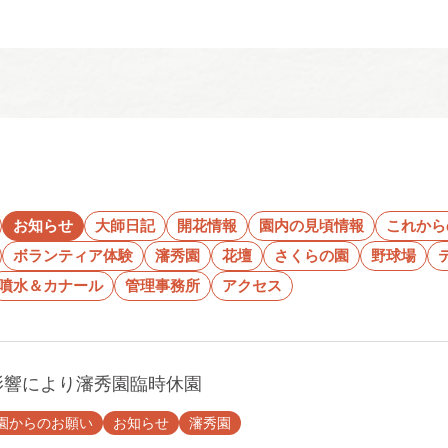
お知らせ
大師日記
開花情報
園内の見頃情報
これから
ボランティア体験
瀋秀園
花壇
さくらの園
野球場
噴水＆カナール
管理事務所
アクセス
影響により瀋秀園臨時休園
園からのお願い
お知らせ
瀋秀園