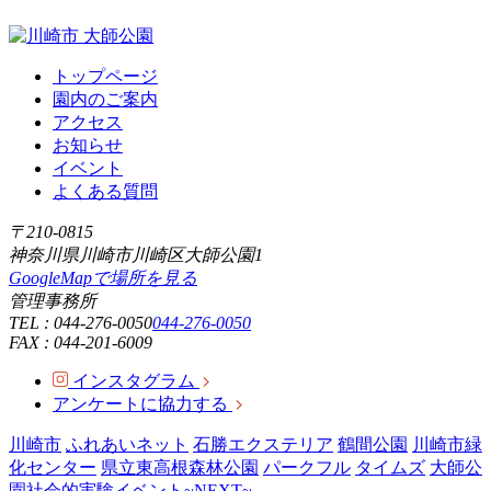
トップページ
園内のご案内
アクセス
お知らせ
イベント
よくある質問
〒210-0815
神奈川県川崎市川崎区大師公園1
GoogleMapで場所を見る
管理事務所
TEL :
044-276-0050
044-276-0050
FAX : 044-201-6009
インスタグラム
アンケートに協力する
川崎市
ふれあいネット
石勝エクステリア
鶴間公園
川崎市緑
化センター
県立東高根森林公園
パークフル
タイムズ
大師公
園社会的実験イベント~NEXT~